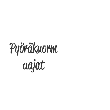
Pyöräkuorm
aajat