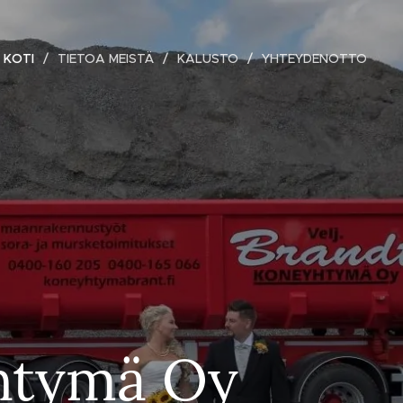
KOTI
TIETOA MEISTÄ
KALUSTO
YHTEYDENOTTO
yhtymä Oy