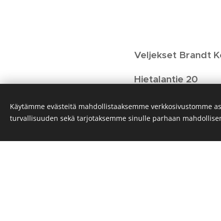
Veljekset Brandt 
Hietalantie 20
69450 YLI-LESTI
Käytämme evästeitä mahdollistaaksemme verkkosivustomme as
info@koneyhtymabr
turvallisuuden sekä tarjotaksemme sinulle parhaan mahdollis
0400 - 160 205 / T
0400 - 165 066 /
Ve
0400 - 187 863 /
A