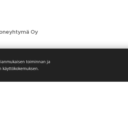
Koneyhtymä Oy
ianmukaisen toiminnan ja
andt.fi
en käyttökokemuksen.
eijo Brandt
ijo Saaranen
nne Brandt
, toimisto